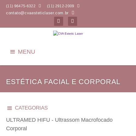


(11) 96475-6322
(11) 2912-2009
contato@cvaesteticlaser.com.br


MENU
ESTÉTICA FACIAL E CORPORAL
CATEGORIAS
ULTRAMED HIFU - Ultrassom Macrofocado
Corporal